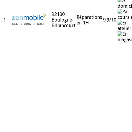
92100
Réparations
1
Boulogne-
9.9
/10
en 1H
Billancourt