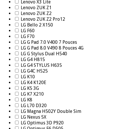
Lenovo X3 Lite
Lenovo ZUK Z1
Lenovo ZUK Z2
Lenovo ZUK Z2 Pro12
LG Bello 2 X150
LG F60
LG F70
LG G Pad 7.0 V400 7 Pouces
LG G Pad 8.0 V490 8 Pouces 4G
LG G Stylus Dual H540
LG G4 H815
LG G4 STYLUS H635
LG G4C H525
LG K10
LG K4 K120E
LG K5 3G
LG K7 X210
LG K8
LG L70 D320
LG Magna H502Y Double Sim
LG Nexus 5X
LG Optimus 3D P920
LG Optimus F6 D505