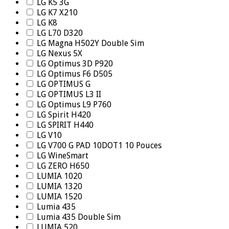
LG K5 3G
LG K7 X210
LG K8
LG L70 D320
LG Magna H502Y Double Sim
LG Nexus 5X
LG Optimus 3D P920
LG Optimus F6 D505
LG OPTIMUS G
LG OPTIMUS L3 II
LG Optimus L9 P760
LG Spirit H420
LG SPIRIT H440
LG V10
LG V700 G PAD 10DOT1 10 Pouces
LG WineSmart
LG ZERO H650
LUMIA 1020
LUMIA 1320
LUMIA 1520
Lumia 435
Lumia 435 Double Sim
LUMIA 520